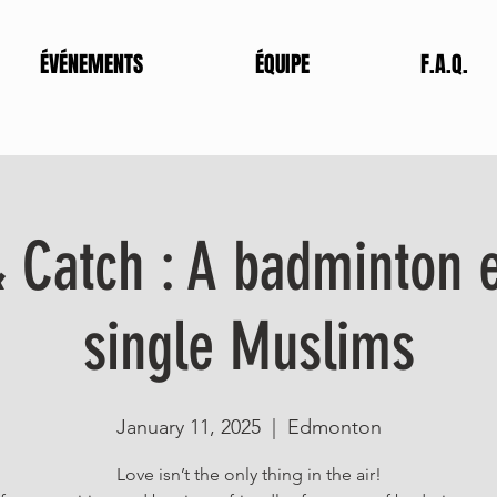
ÉVÉNEMENTS
ÉQUIPE
F.A.Q.
 Catch : A badminton e
single Muslims
January 11, 2025
  |  
Edmonton
Love isn’t the only thing in the air!