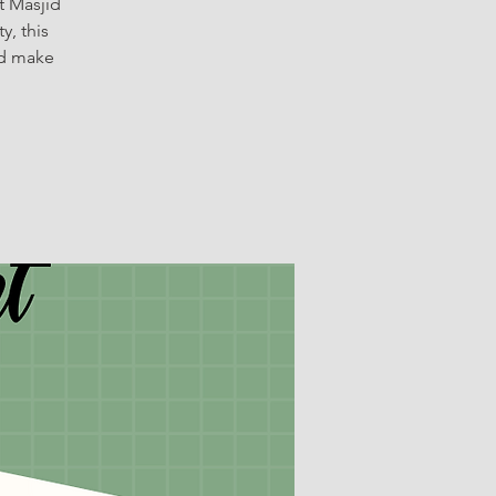
t Masjid
y, this
nd make