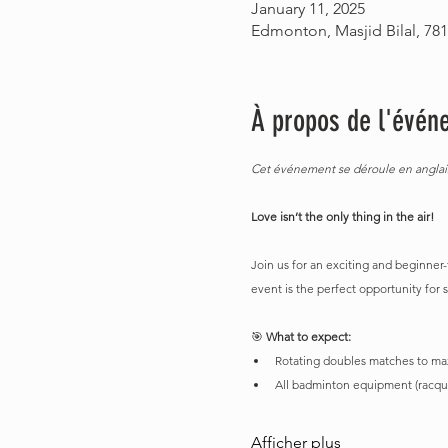
January 11, 2025
Edmonton, Masjid Bilal, 78
À propos de l'évén
Cet événement se déroule en anglai
Love isn’t the only thing in the air!
Join us for an exciting and beginner-f
event is the perfect opportunity for 
🎯 
What to expect:
Rotating doubles matches to max
All badminton equipment (racque
Afficher plus