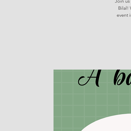
Join us
Bilal!
event 