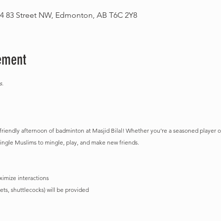
14 83 Street NW, Edmonton, AB T6C 2Y8
ement
s.
riendly afternoon of badminton at Masjid Bilal! Whether you’re a seasoned player or ju
single Muslims to mingle, play, and make new friends.
imize interactions
ts, shuttlecocks) will be provided