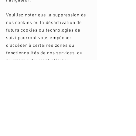
navigateur.
Veuillez noter que la suppression de
nos cookies ou la désactivation de
futurs cookies ou technologies de
suivi pourront vous empêcher
d'accéder à certaines zones ou
fonctionnalités de nos services, ou
pourront autrement affecter
négativement votre expérience
d'utilisateur.
Les liens suivants peuvent être utiles,
ou vous pouvez utiliser l'option « Aide
» de votre navigateur.
Paramètres des cookies dans Firefox
Paramètres des cookies dans Internet