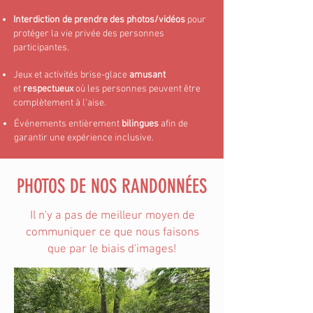
Interdiction de prendre des photos/vidéos
pour
protéger la vie privée des personnes
participantes.
Jeux et activités brise-glace
amusant
et
respectueux
où les personnes peuvent être
complètement à l'aise.
Événements entièrement
bilingues
afin de
garantir une expérience inclusive.
PHOTOS DE NOS RANDONNÉES
Il n'y a pas de meilleur moyen de
communiquer ce que nous faisons
que par le biais d'images!